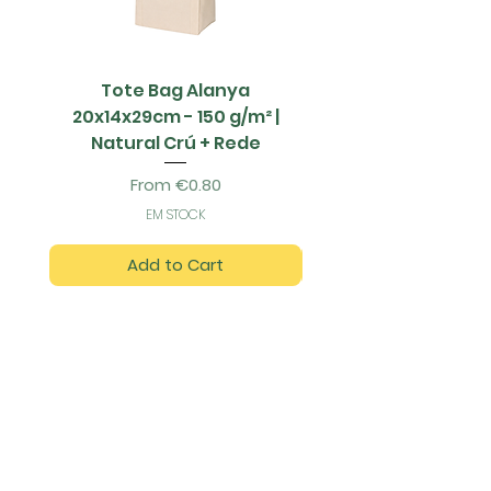
Tote Bag Alanya
Saco Papel - 42x1
20x14x29cm - 150 g/m² |
Natural Crú + Rede
Sale Price
From
€0.80
EM STOCK
Add to Cart