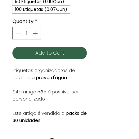
50 Etiquetas (0.10€un)
100 Etiquetas (0.07€un)
Quantity
*
Add to Cart
Etiquetas organizadoras de
cozinha à
prova d'água
.
Este artigo
não
é possível ser
personalizado.
Este artigo é vendido a
packs de
30 unidades
.