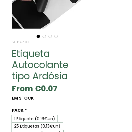
SKU: ARD01
Etiqueta
Autocolante
tipo Ardósia
Sale
From
€0.07
Price
EM STOCK
PACK
*
1 Etiqueta (0.16€un)
25 Etiquetas (0.13€un)