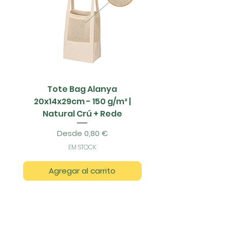
Tote Bag Alanya
Saco Papel - 42x1
20x14x29cm - 150 g/m² |
Natural Crú + Rede
Precio de oferta
Desde
0,80 €
EM STOCK
Agregar al carrito