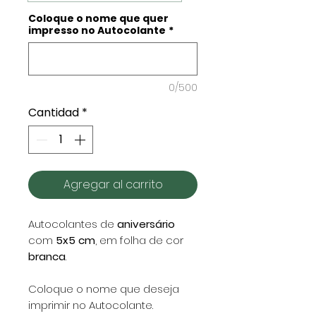
Coloque o nome que quer
impresso no Autocolante
*
0/500
Cantidad
*
Agregar al carrito
Autocolantes de
aniversário
com
5x5 cm
, em folha de cor
branca
.
Coloque o nome que deseja
imprimir no Autocolante.