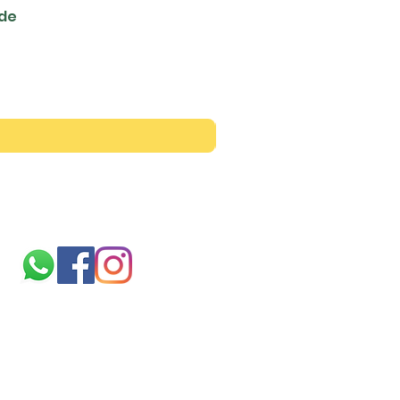
ede
Siga-nos
Sobre
nós
TERMOS E CONDIÇÕES
politica de cookies
Ficheiros validos para
impressão