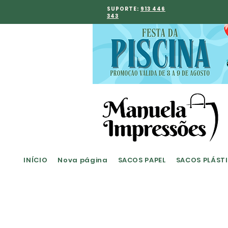
SUPORTE:
913 446
343
INÍCIO
Nova página
SACOS PAPEL
SACOS PLÁST