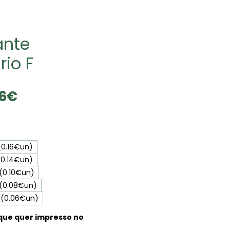
ante
rio F
Precio
06€
de
oferta
(0.16€un)
(0.14€un)
 (0.10€un)
 (0.08€un)
 (0.06€un)
que quer impresso no