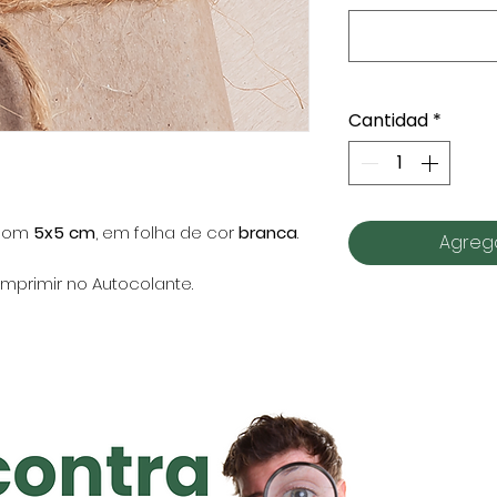
Cantidad
*
com
5x5 cm
, em folha de cor
branca
.
Agrega
mprimir no Autocolante.