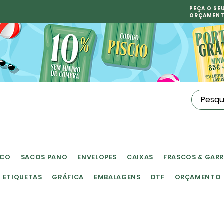
PEÇA O SE
ORÇAMEN
ICO
SACOS PANO
ENVELOPES
CAIXAS
FRASCOS & GAR
ETIQUETAS
GRÁFICA
EMBALAGENS
DTF
ORÇAMENTO