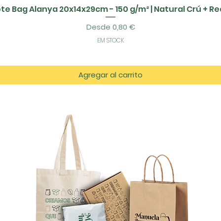
te Bag Alanya 20x14x29cm - 150 g/m² | Natural Crú + R
Precio de oferta
Desde
0,80 €
EM STOCK
Agregar al carrito
tos
es.com
azém D