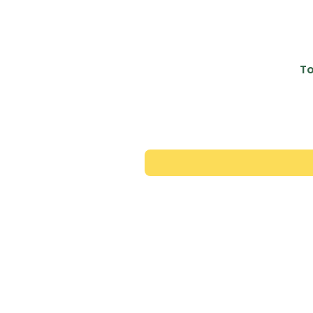
To
Contac
+351 913 446 343
*rede movel nacional