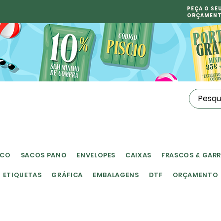
PEÇA O SE
ORÇAMEN
ICO
SACOS PANO
ENVELOPES
CAIXAS
FRASCOS & GAR
ETIQUETAS
GRÁFICA
EMBALAGENS
DTF
ORÇAMENTO