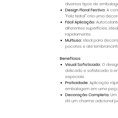
diversos tipos de embalage
Design Floral Festivo:
A com
"Feliz Natal" cria uma decor
Fácil Aplicação:
Autocolant
diferentes superfícies, ide
rapidamente.
Multiuso:
Ideal para decorar
pacotes e até lembrancinh
Benefícios:
Visual Sofisticado:
O design
delicado e sofisticado à 
especiais.
Praticidade:
Aplicação rápi
embalagem em uma peça n
Decoração Completa:
Um 
dá um charme adicional pa