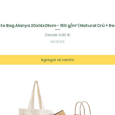
te Bag Alanya 20x14x29cm - 150 g/m² | Natural Crú + R
Precio de oferta
Desde
0,80 €
EM STOCK
Agregar al carrito
tos