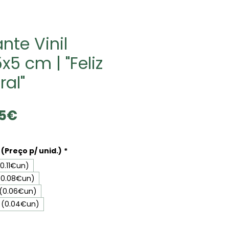
nte Vinil
x5 cm | "Feliz
ral"
Precio
05€
de
oferta
(Preço p/ unid.)
*
0.11€un)
(0.08€un)
 (0.06€un)
 (0.04€un)