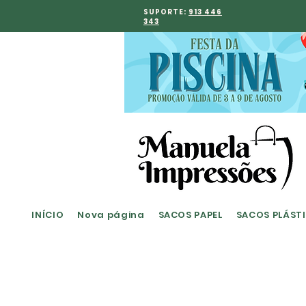
SUPORTE:
913 446
343
INÍCIO
Nova página
SACOS PAPEL
SACOS PLÁST