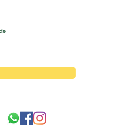
ede
Siga-nos
Sobre
nós