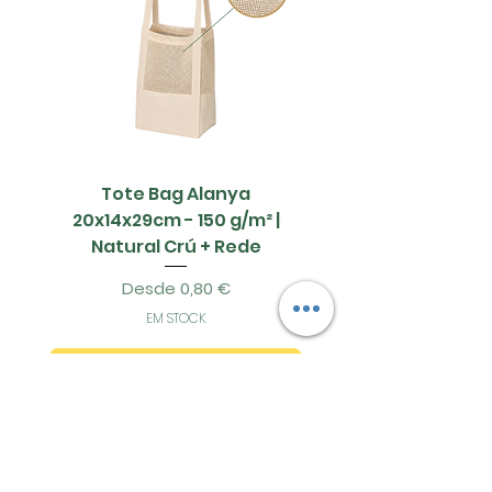
Tote Bag Alanya
Saco Papel - 42x1
20x14x29cm - 150 g/m² |
Natural Crú + Rede
Precio de oferta
Desde
0,80 €
EM STOCK
Agregar al carrito