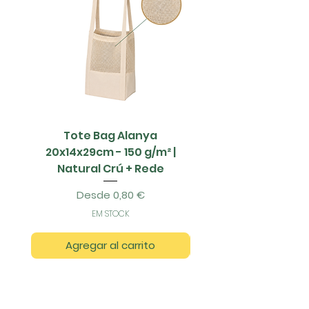
Tote Bag Alanya
Saco Papel - 42x1
20x14x29cm - 150 g/m² |
Natural Crú + Rede
Precio de oferta
Desde
0,80 €
EM STOCK
Agregar al carrito