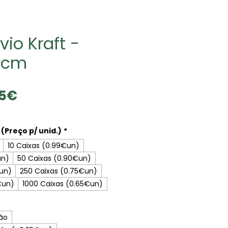
vio Kraft -
 cm
Precio
65€
de
oferta
(Preço p/ unid.)
*
10 Caixas (0.99€un)
un)
50 Caixas (0.90€un)
€un)
250 Caixas (0.75€un)
€un)
1000 Caixas (0.65€un)
ão