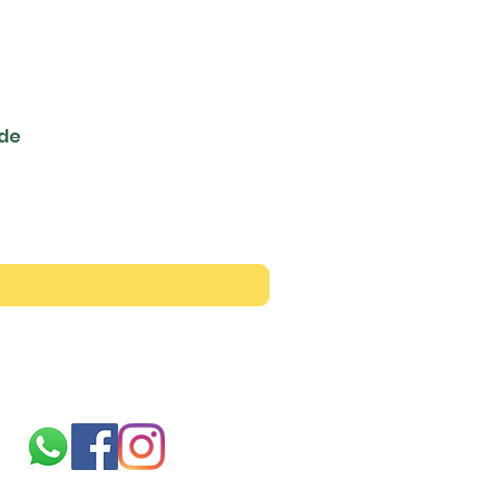
ede
Siga-nos