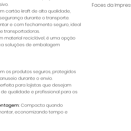
30x30x8
ivo.
que proporciona 
Faces da Impre
m cartão kraft de alta qualidade,
visual atraente.
Impressão de 1 F
segurança durante o transporte.
convites, artes
Impressão de 2 
ntar e com fechamento seguro, ideal
micro canelado 
Orçamento
 e transportadoras.
correto, sendo r
 material reciclável, é uma opção
ca soluções de embalagem
m os produtos seguros, protegidos
anuseio durante o envio.
erfeita para lojistas que desejam
 qualidade e profissional para os
ontagem:
Compacta quando
montar, economizando tempo e