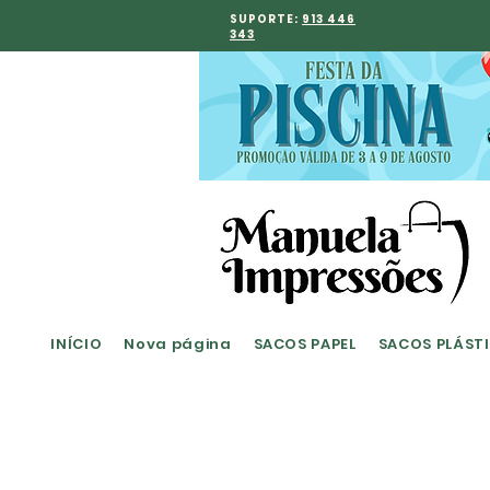
SUPORTE:
913 446
343
INÍCIO
Nova página
SACOS PAPEL
SACOS PLÁST