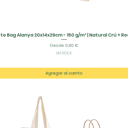
te Bag Alanya 20x14x29cm - 150 g/m² | Natural Crú + R
Precio de oferta
Desde
0,80 €
EM STOCK
Agregar al carrito
tos