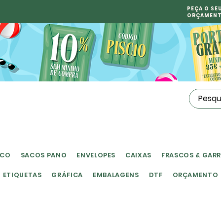
PEÇA O SE
ORÇAMEN
ICO
SACOS PANO
ENVELOPES
CAIXAS
FRASCOS & GAR
ETIQUETAS
GRÁFICA
EMBALAGENS
DTF
ORÇAMENTO