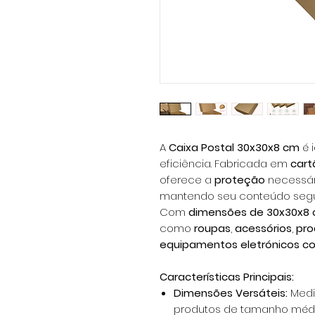
A
Caixa Postal 30x30x8 cm
é 
eficiência. Fabricada em
cart
oferece a
proteção
necessár
mantendo seu conteúdo segur
Com
dimensões de 30x30x8
como
roupas
,
acessórios
,
pro
equipamentos
eletrónicos 
Características Principais:
Dimensões Versáteis:
Medi
produtos de tamanho médi