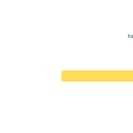
To
Contac
+351 913 446 343
*rede movel nacional