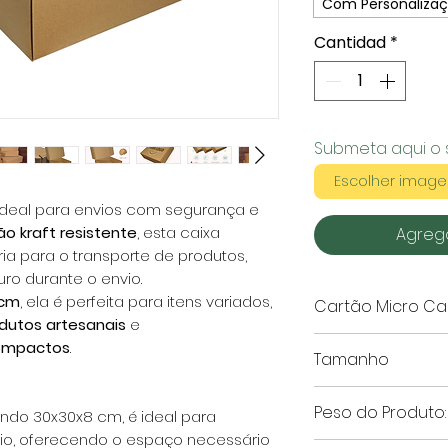
Com Personaliza
Cantidad
*
Submeta aqui o 
Escolher imag
ideal para envios com segurança e
ão kraft resistente
, esta caixa
Agrega
ia para o transporte de produtos,
o durante o envio.
 cm
, ela é perfeita para itens variados,
Cartão Micro Can
dutos artesanais
e
Este cartão mic
compactos
.
Tamanho
escolha perfeit
durabilidade e u
Este artigo é ap
Peso do Produto:
Fabricado com
c
ndo 30x30x8 cm, é ideal para
o, oferecendo o espaço necessário
qualidade
, poss