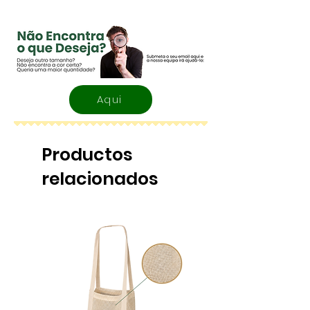
Material:
Alumínio
Dimensões:
14,3 x 0,9 cm
Detalhes:
Ponta especial
em carbono, estrutura
resistente, touch, gama
premium
Aqui
Productos
relacionados