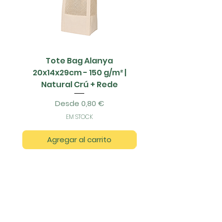
Tote Bag Alanya
Saco Papel - 42x1
20x14x29cm - 150 g/m² |
Natural Crú + Rede
Precio de oferta
Desde
0,80 €
EM STOCK
Agregar al carrito