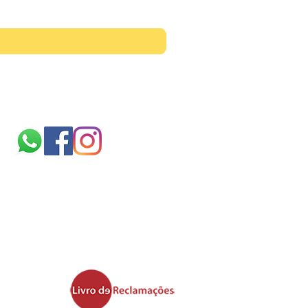
Siga-nos
Sobre
nós
TERMOS E CONDIÇÕES
politica de cookies
Ficheiros validos para
impressão
Área de upload