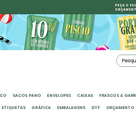
PEÇA O SE
ORÇAMEN
ICO
SACOS PANO
ENVELOPES
CAIXAS
FRASCOS & GAR
ETIQUETAS
GRÁFICA
EMBALAGENS
DTF
ORÇAMENTO