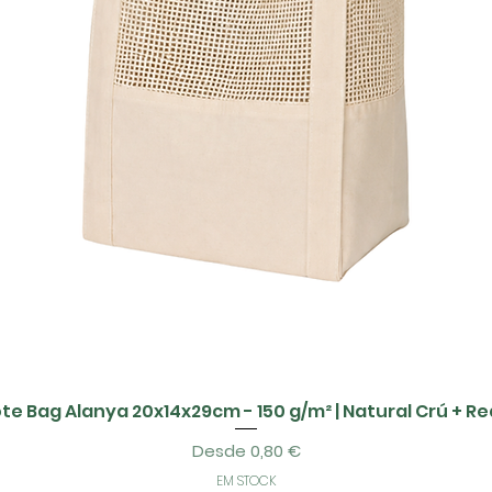
te Bag Alanya 20x14x29cm - 150 g/m² | Natural Crú + R
Precio de oferta
Desde
0,80 €
EM STOCK