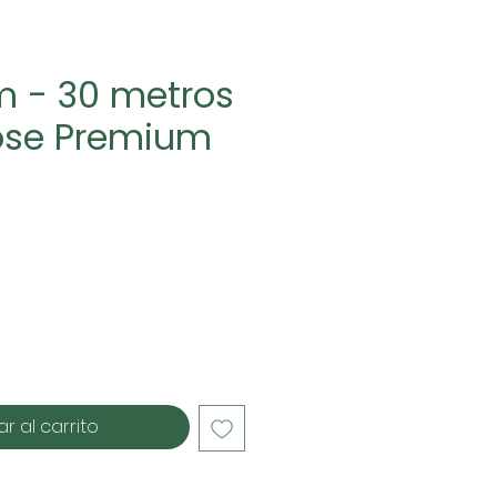
m - 30 metros
ose Premium
cio
r al carrito