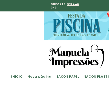
SUPORTE:
913 446
343
INÍCIO
Nova página
SACOS PAPEL
SACOS PLÁST