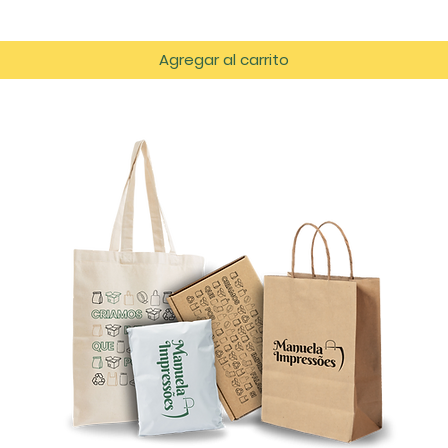
Agregar al carrito
tos
es.com
azém D