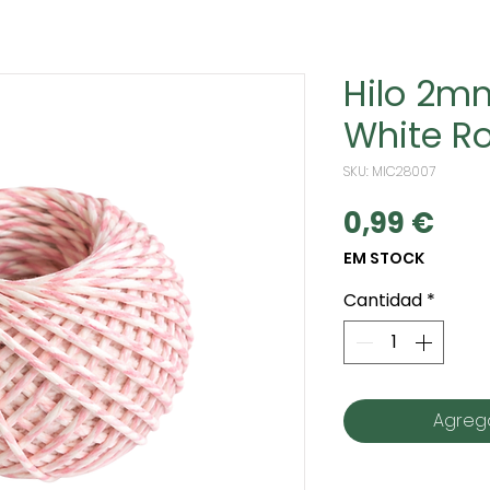
Hilo 2m
White R
SKU: MIC28007
Pre
0,99 €
EM STOCK
Cantidad
*
Agrega