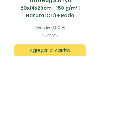
Tote Bag Alanya
Saco Papel - 42x1
20x14x29cm - 150 g/m² |
Natural Crú + Rede
Precio de oferta
Desde
0,80 €
EM STOCK
Agregar al carrito