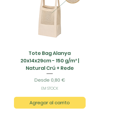
Tote Bag Alanya
Saco Papel - 42x1
20x14x29cm - 150 g/m² |
Natural Crú + Rede
Precio de oferta
Desde
0,80 €
EM STOCK
Agregar al carrito