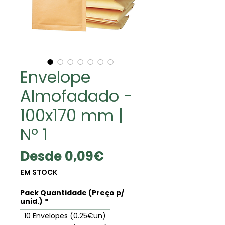
Envelope
Almofadado -
100x170 mm |
Nº 1
Precio
Desde
0,09€
de
EM STOCK
oferta
Pack Quantidade (Preço p/
unid.)
*
10 Envelopes (0.25€un)