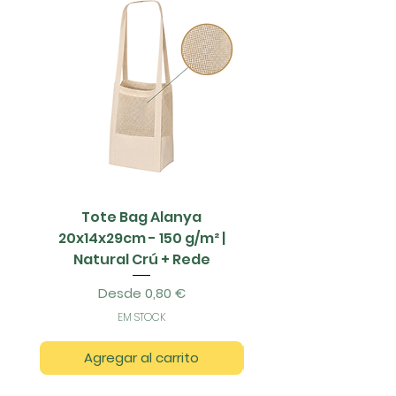
Tote Bag Alanya
Saco Papel - 42x1
20x14x29cm - 150 g/m² |
Natural Crú + Rede
Precio de oferta
Desde
0,80 €
EM STOCK
Agregar al carrito