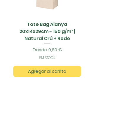
Tote Bag Alanya
Saco Papel - 42x1
20x14x29cm - 150 g/m² |
Natural Crú + Rede
Precio de oferta
Desde
0,80 €
EM STOCK
Agregar al carrito