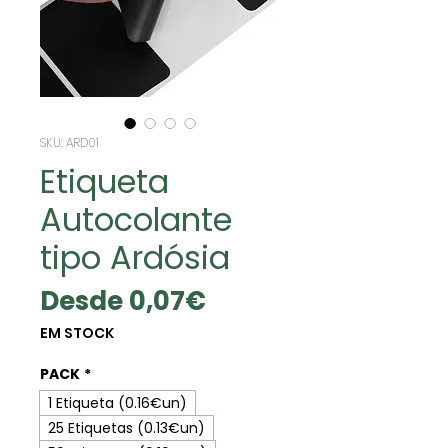
SKU: ARD01
Etiqueta
Autocolante
tipo Ardósia
Precio
Desde
0,07€
de
EM STOCK
oferta
PACK
*
1 Etiqueta (0.16€un)
25 Etiquetas (0.13€un)