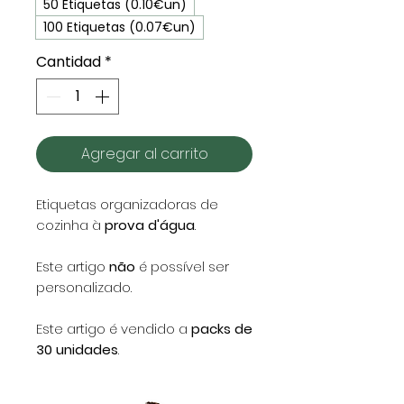
50 Etiquetas (0.10€un)
100 Etiquetas (0.07€un)
Cantidad
*
Agregar al carrito
Etiquetas organizadoras de
cozinha à
prova d'água
.
Este artigo
não
é possível ser
personalizado.
Este artigo é vendido a
packs de
30 unidades
.