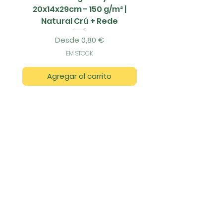
20x14x29cm - 150 g/m² |
Natural Crú + Rede
Precio de oferta
Desde
0,80 €
EM STOCK
Agregar al carrito