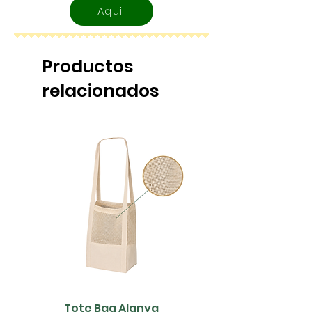
Aqui
Productos
relacionados
Tote Bag Alanya
Saco Papel - 42x1