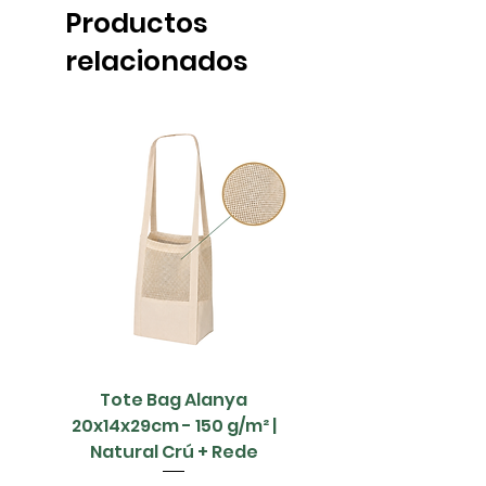
Productos
relacionados
Tote Bag Alanya
Saco Papel - 42x1
20x14x29cm - 150 g/m² |
Natural Crú + Rede