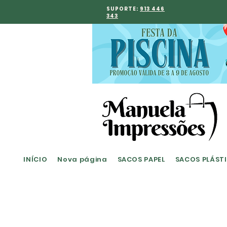
SUPORTE:
913 446
343
INÍCIO
Nova página
SACOS PAPEL
SACOS PLÁST