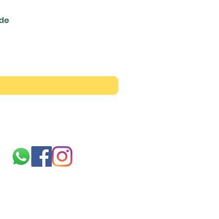
ede
Siga-nos
Sobre
nós
TERMOS E CONDIÇÕES
politica de cookies
Ficheiros validos para