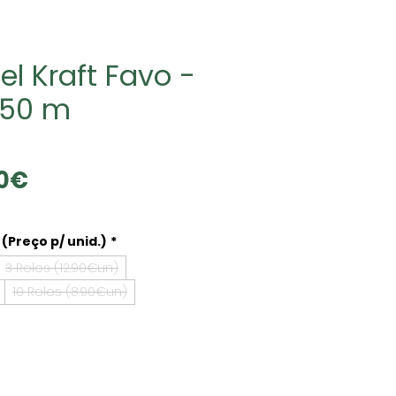
el Kraft Favo -
 50 m
Precio
90€
de
oferta
(Preço p/ unid.)
*
3 Rolos (12.90€un)
10 Rolos (8.90€un)