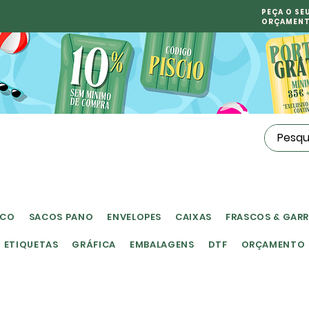
PEÇA O SE
ORÇAMEN
ICO
SACOS PANO
ENVELOPES
CAIXAS
FRASCOS & GAR
ETIQUETAS
GRÁFICA
EMBALAGENS
DTF
ORÇAMENTO