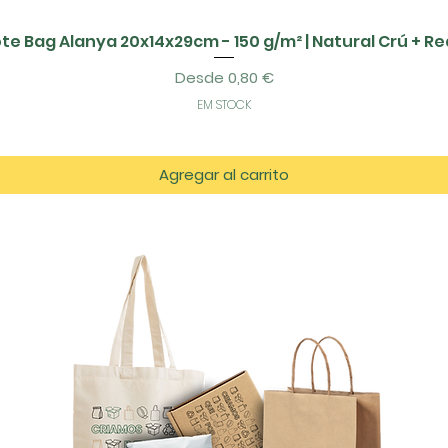
te Bag Alanya 20x14x29cm - 150 g/m² | Natural Crú + R
Precio de oferta
Desde
0,80 €
EM STOCK
Agregar al carrito
tos
es.com
azém D