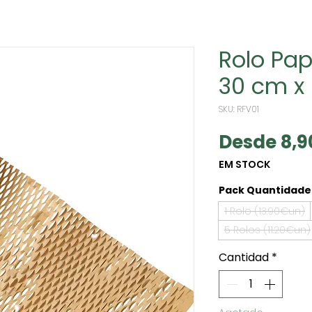
Rolo Pap
30 cm x
SKU: RFV01
Desde
8,
EM STOCK
Pack Quantidade 
1 Rolo (13.90€un)
5 Rolos (11.20€un)
Cantidad
*