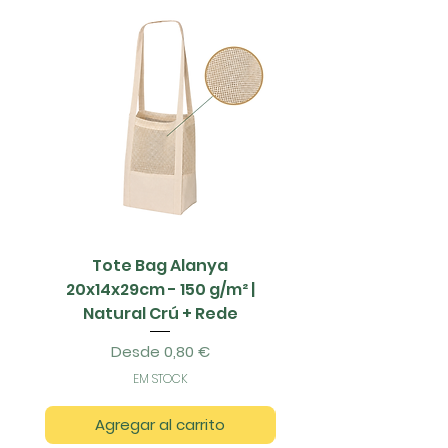
Tote Bag Alanya
Saco Papel - 42x1
20x14x29cm - 150 g/m² |
Natural Crú + Rede
Precio de oferta
Desde
0,80 €
EM STOCK
Agregar al carrito