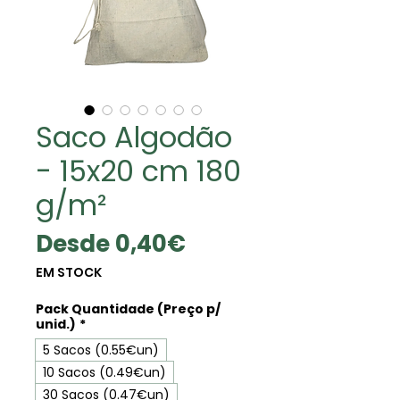
Saco Algodão
- 15x20 cm 180
g/m²
Precio
Desde
0,40€
de
EM STOCK
oferta
Pack Quantidade (Preço p/
unid.)
*
5 Sacos (0.55€un)
10 Sacos (0.49€un)
30 Sacos (0.47€un)