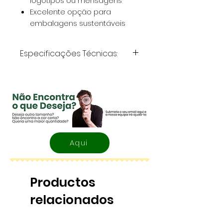
logótipos ou mensagens
Excelente opção para
embalagens sustentáveis
Especificações Técnicas:
Material:
100% Algodão
Gramagem:
180 g/m²
Dimensões:
15x20 cm
Fecho:
Cordão
100% Algodão
Aqui
Productos
relacionados