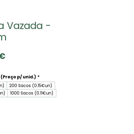
a Vazada -
cm
Precio
1€
de
oferta
(Preço p/ unid.)
*
un)
200 Sacos (0.15€un)
un)
1000 Sacos (0.11€un)