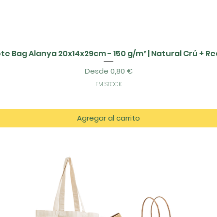
te Bag Alanya 20x14x29cm - 150 g/m² | Natural Crú + R
Precio de oferta
Desde
0,80 €
EM STOCK
Agregar al carrito
tos