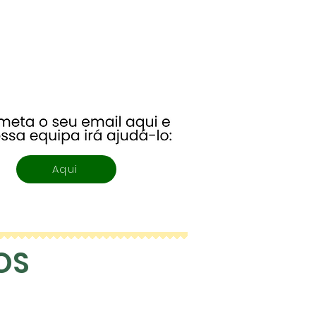
,11
-38,89%
reço é calculada em
o da primeira quantidade
Aqui
OS