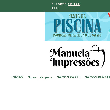
SUPORTE:
913 446
343
INÍCIO
Nova página
SACOS PAPEL
SACOS PLÁST