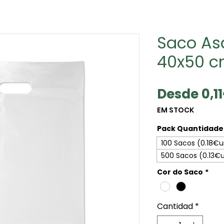
Saco As
40x50 
Desde
0,1
EM STOCK
Pack Quantidade 
100 Sacos (0.18€
500 Sacos (0.13€
Cor do Saco
*
Cantidad
*