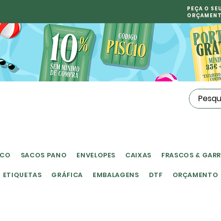
PEÇA O SE
ORÇAMEN
ICO
SACOS PANO
ENVELOPES
CAIXAS
FRASCOS & GAR
ETIQUETAS
GRÁFICA
EMBALAGENS
DTF
ORÇAMENTO