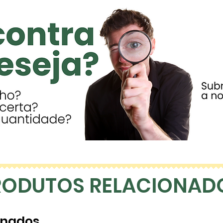
1000
0
*A redução de p
relação ao preç
(100 Sacos).
RODUTOS RELACIONAD
onados