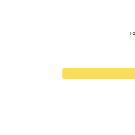
To
Contac
+351 913 446 343
*rede movel nacional