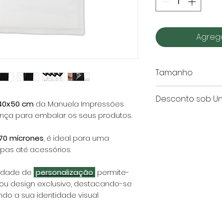
Agrega
Tamanho
Este artigo é ap
Desconto sob U
 40x50 cm
da Manuela Impressões
nça para embalar os seus produtos.
Quantidade
de Sacos
70 mícrones
, é ideal para uma
pas até acessórios.
100
cidade de
personalização
permite-
250
 ou design exclusivo, destacando-se
do a sua identidade visual
500