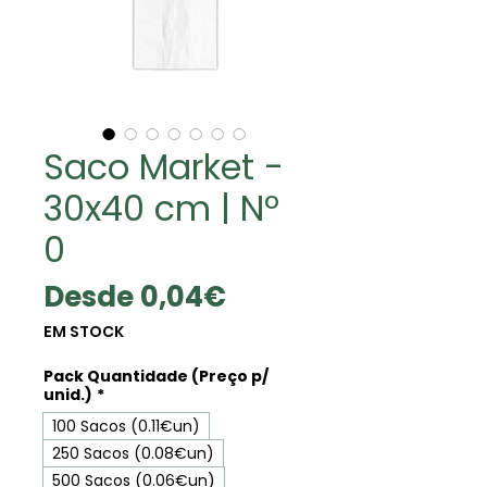
Saco Market -
30x40 cm | Nº
0
Precio
Desde
0,04€
de
EM STOCK
oferta
Pack Quantidade (Preço p/
unid.)
*
100 Sacos (0.11€un)
250 Sacos (0.08€un)
500 Sacos (0.06€un)