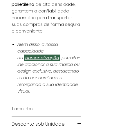
polietileno
de alta densidade,
garantem a confiabilidade
necessária para transportar
suas compras de forma segura
e conveniente.
Além disso, a nossa
capacidade
de
personalização
permite-
lhe adicionar a sua marca ou
design exclusivo, destacando-
se da concorrência e
reforçando a sua identidade
visual.
Tamanho
Este artigo é apresentado em
Desconto sob Unidade
centímetros.