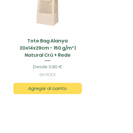
Tote Bag Alanya
Saco Papel - 42x1
20x14x29cm - 150 g/m² |
Natural Crú + Rede
Precio de oferta
Desde
0,80 €
EM STOCK
Agregar al carrito