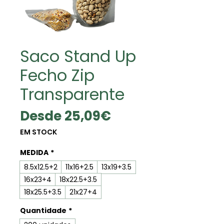
Saco Stand Up
Fecho Zip
Transparente
Precio
Desde
25,09€
de
EM STOCK
oferta
MEDIDA
*
8.5x12.5+2
11x16+2.5
13x19+3.5
16x23+4
18x22.5+3.5
18x25.5+3.5
21x27+4
Quantidade
*