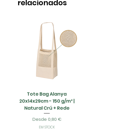
relacionados
18cm
22.5cm
3.5cm
18cm
25.5cm
3.5cm
21cm
27cm
4cm
Tote Bag Alanya
Saco Papel - 42x1
20x14x29cm - 150 g/m² |
Natural Crú + Rede
Precio de oferta
Desde
0,80 €
EM STOCK