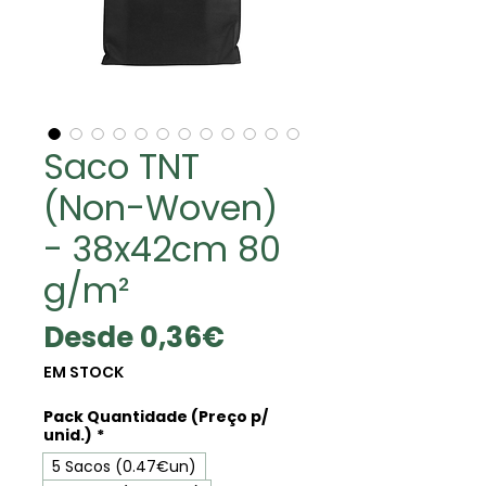
Saco TNT
(Non-Woven)
- 38x42cm 80
g/m²
Precio
Desde
0,36€
de
EM STOCK
oferta
Pack Quantidade (Preço p/
unid.)
*
5 Sacos (0.47€un)