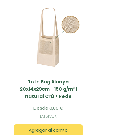
Disponível em várias cores
para escolher conforme a
preferência
Tote Bag Alanya
Saco Papel - 42x1
20x14x29cm - 150 g/m² |
Natural Crú + Rede
Precio de oferta
Desde
0,80 €
EM STOCK
Agregar al carrito