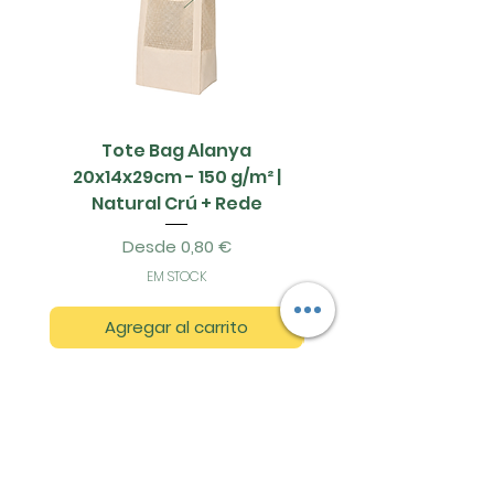
Tote Bag Alanya
Saco Papel - 42x1
20x14x29cm - 150 g/m² |
Natural Crú + Rede
Precio de oferta
Desde
0,80 €
EM STOCK
Agregar al carrito