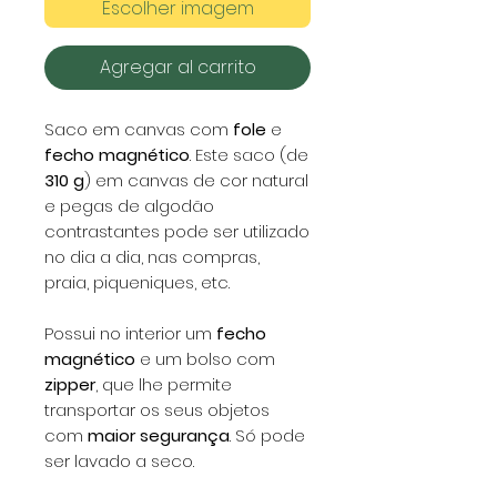
Escolher imagem
Agregar al carrito
Saco em canvas com
fole
e
fecho magnético
. Este saco (de
310 g
) em canvas de cor natural
e pegas de algodão
contrastantes pode ser utilizado
no dia a dia, nas compras,
praia, piqueniques, etc.
Possui no interior um
fecho
magnético
e um bolso com
zipper
, que lhe permite
transportar os seus objetos
com
maior segurança
. Só pode
ser lavado a seco.