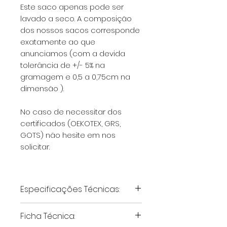
Este saco apenas pode ser
lavado a seco. A composição
dos nossos sacos corresponde
exatamente ao que
anunciamos (com a devida
tolerância de +/- 5% na
gramagem e 0,5 a 0,75cm na
dimensão ).
No caso de necessitar dos
certificados (OEKOTEX, GRS,
GOTS) não hesite em nos
solicitar.
Especificações Técnicas:
Material:
100% Algodão
Ficha Técnica:
(certificado Oeko-Tex)