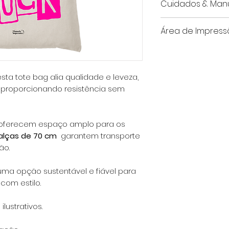
Cuidados & Man
Gramagem:
14
Alças:
70 cm d
Lave a peça 
Área de Impres
Capacidade de
°C).
Impressão (só 1
25x25 cm
Lave a peça
Não utilize l
 esta tote bag alia qualidade e leveza,
de cloro.
, proporcionando resistência sem
Não seque 
secar.
Passe a ferr
oferecem espaço amplo para os
alças de 70 cm
garantem transporte
ão.
uma opção sustentável e fiável para
 com estilo.
ustrativos.