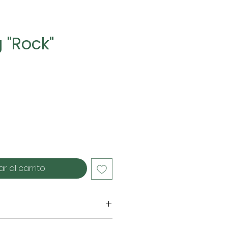
 "Rock"
cio
r al carrito
algodão