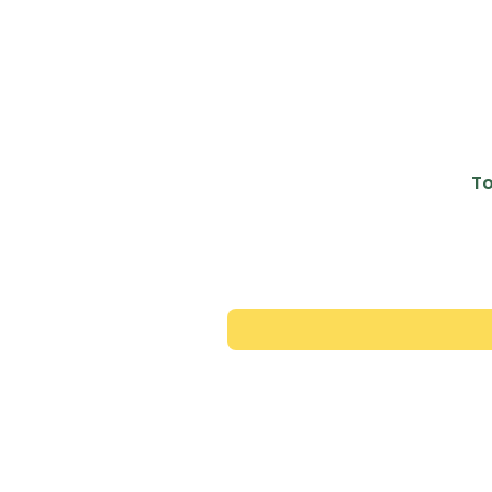
To
Contac
+351 913 446 343