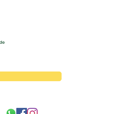
ede
Siga-nos