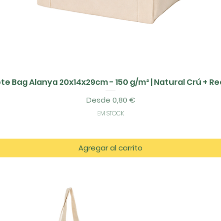
te Bag Alanya 20x14x29cm - 150 g/m² | Natural Crú + R
Precio de oferta
Desde
0,80 €
EM STOCK
Agregar al carrito
tos