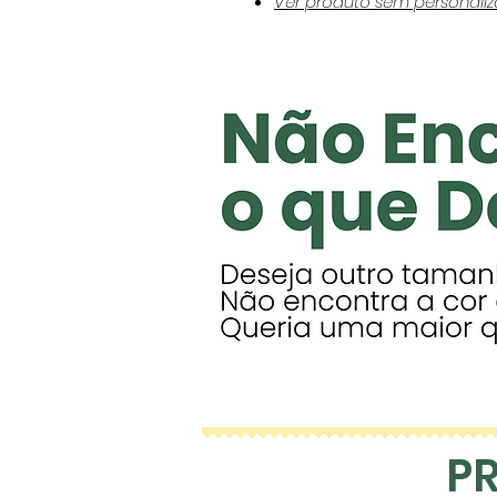
Ver produto sem personaliza
P