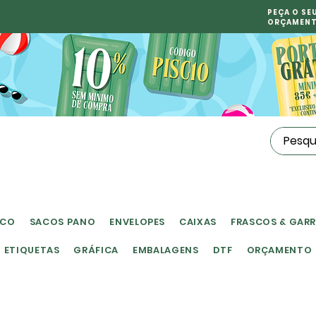
PEÇA O SE
ORÇAMEN
ICO
SACOS PANO
ENVELOPES
CAIXAS
FRASCOS & GAR
ETIQUETAS
GRÁFICA
EMBALAGENS
DTF
ORÇAMENTO