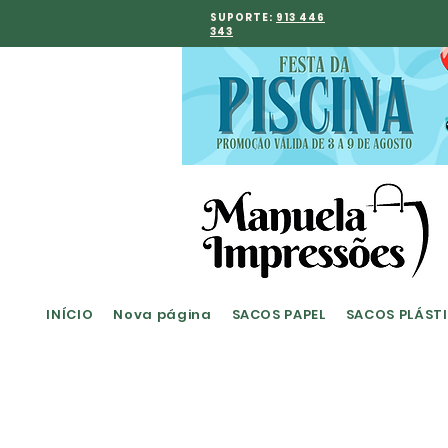
SUPORTE:
913 446
343
INÍCIO
Nova página
SACOS PAPEL
SACOS PLÁST