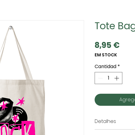
Tote Bag
Pre
8,95 €
EM STOCK
Cantidad
*
Agrega
Detalhes
Material:
100% 