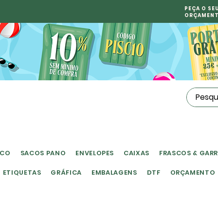
PEÇA O SE
ORÇAMEN
ICO
SACOS PANO
ENVELOPES
CAIXAS
FRASCOS & GAR
ETIQUETAS
GRÁFICA
EMBALAGENS
DTF
ORÇAMENTO