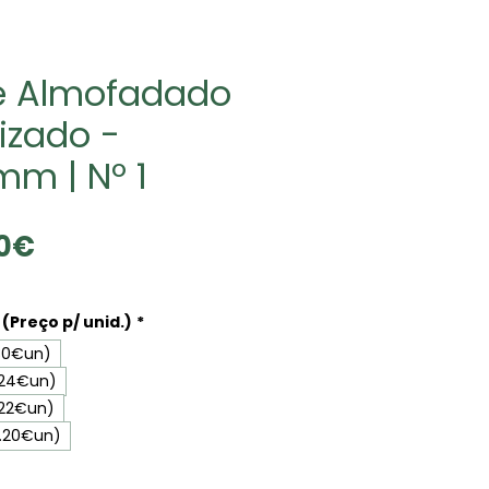
e Almofadado
izado -
mm | Nº 1
Precio
20€
de
oferta
(Preço p/ unid.)
*
.30€un)
.24€un)
.22€un)
0.20€un)