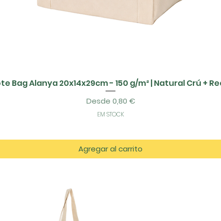
te Bag Alanya 20x14x29cm - 150 g/m² | Natural Crú + R
Precio de oferta
Desde
0,80 €
EM STOCK
Agregar al carrito
tos