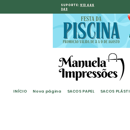
SUPORTE:
913 446
343
INÍCIO
Nova página
SACOS PAPEL
SACOS PLÁST