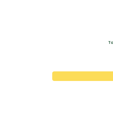
To
Contac
+351 913 446 343