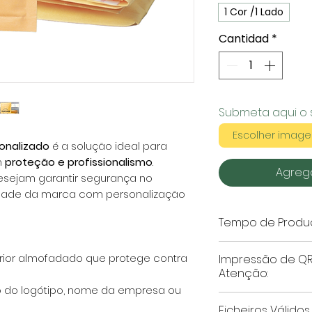
1 Cor /1 Lado
Cantidad
*
Submeta aqui o 
Escolher imag
onalizado
é a solução ideal para
m
proteção e profissionalismo
.
Agrega
esejam garantir segurança no
tidade da marca com personalização
Tempo de Produ
Personalizações 
erior almofadado que protege contra
Impressão de QR
Impressão 1 Co
Atenção:
de
7 a 12 dias 
 do logótipo, nome da empresa ou
aprovação da 
A impressão de
Ficheiros Válido