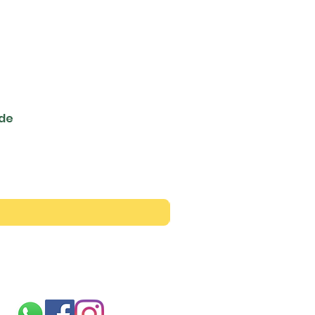
ede
Siga-nos