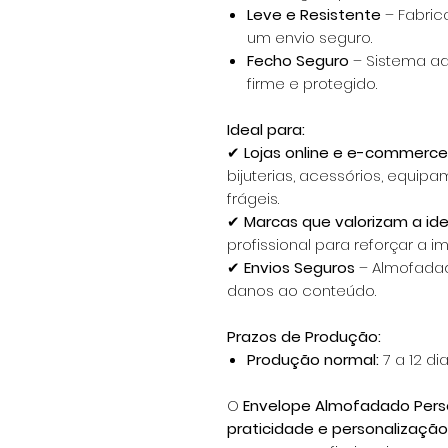
Leve e Resistente
– Fabric
um envio seguro.
Fecho Seguro
– Sistema a
firme e protegido.
Ideal para:
✔
Lojas online e e-commerce
bijuterias, acessórios, equipa
frágeis.
✔
Marcas que valorizam a ide
profissional para reforçar a
✔
Envios Seguros
– Almofadad
danos ao conteúdo.
Prazos de Produção:
Produção normal:
7 a 12 d
O
Envelope Almofadado Pers
praticidade e personalização