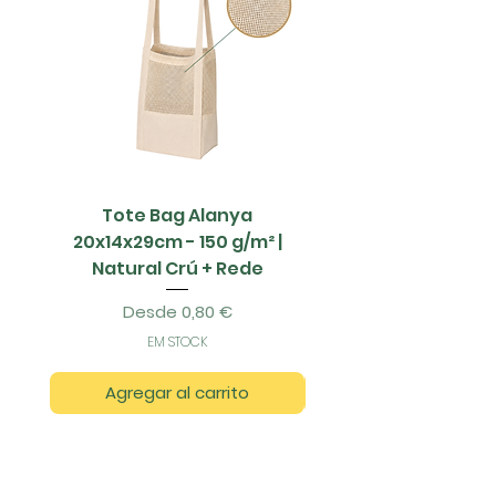
Tote Bag Alanya
Saco Papel - 42x1
20x14x29cm - 150 g/m² |
Natural Crú + Rede
Precio de oferta
Desde
0,80 €
EM STOCK
Agregar al carrito