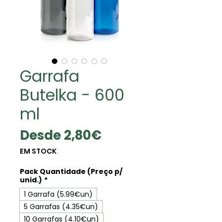
Garrafa
Butelka - 600
ml
Precio
Desde
2,80€
de
EM STOCK
oferta
Pack Quantidade (Preço p/
unid.)
*
1 Garrafa (5.99€un)
5 Garrafas (4.35€un)
10 Garrafas (4.10€un)