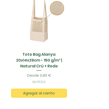
Tote Bag Alanya
Saco Papel - 42x1
20x14x29cm - 150 g/m² |
Natural Crú + Rede
Precio de oferta
Desde
0,80 €
EM STOCK
Agregar al carrito