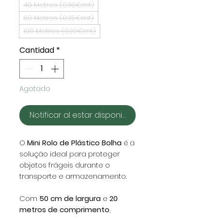
40 Metros (0.30€mt)
60 Metros (0.25€mt)
100 Metros (0.20€mt)
Cantidad
*
Agotado
Notificar al estar disponible
O
Mini Rolo de Plástico Bolha
é a
solução ideal para proteger
objetos frágeis durante o
transporte e armazenamento.
Com
50 cm de largura
e
20
metros de comprimento
,