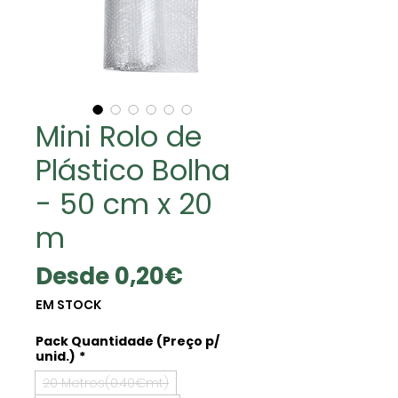
Mini Rolo de
Plástico Bolha
- 50 cm x 20
m
Precio
Desde
0,20€
de
EM STOCK
oferta
Pack Quantidade (Preço p/
unid.)
*
20 Metros(0.40€mt)