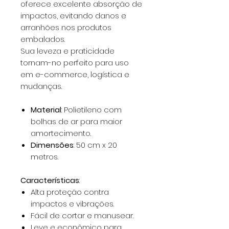
oferece excelente absorção de
impactos, evitando danos e
arranhões nos produtos
embalados.
Sua leveza e praticidade
tornam-no perfeito para uso
em e-commerce, logística e
mudanças.
Material
: Polietileno com
bolhas de ar para maior
amortecimento.
Dimensões
: 50 cm x 20
metros.
Características
:
Alta proteção contra
impactos e vibrações.
Fácil de cortar e manusear.
Leve e econômico para