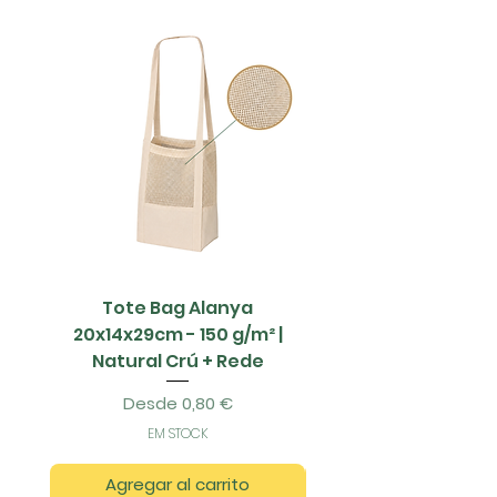
Tote Bag Alanya
Saco Papel - 42x1
20x14x29cm - 150 g/m² |
Natural Crú + Rede
Precio de oferta
Desde
0,80 €
EM STOCK
Agregar al carrito