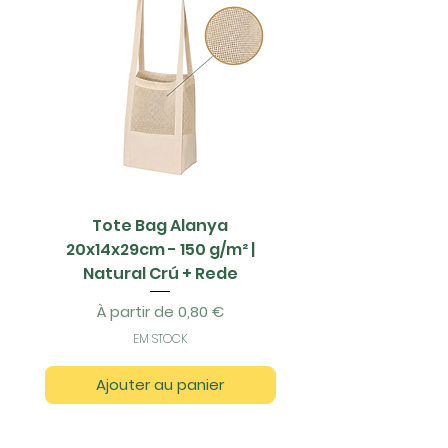
Tote Bag Alanya
Saco Papel - 42x1
20x14x29cm - 150 g/m² |
Natural Crú + Rede
Prix promotionnel
À partir de
0,80 €
EM STOCK
Ajouter au panier