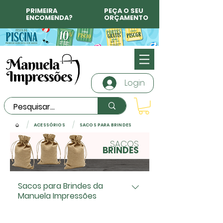
PRIMEIRA
PEÇA O SEU
ENCOMENDA?
ORÇAMENTO
Login
/
/
ACESSÓRIOS
SACOS PARA BRINDES
SACOS
BRINDES
Sacos para Brindes da
Manuela Impressões
Na Manuela Impressões,