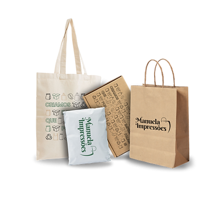
tos
es.com
azém D
* aos preços apresentados no nosso site acresce o IVA em vigor
©2026 por MANUELA IMPRESSÕES - EMBALAGENS