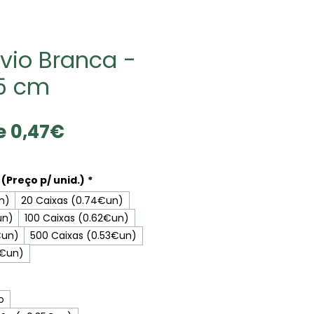
vio Branca -
,5 cm
Prix
de
0,47€
promotionnel
(Preço p/ unid.)
*
n)
20 Caixas (0.74€un)
un)
100 Caixas (0.62€un)
€un)
500 Caixas (0.53€un)
7€un)
o