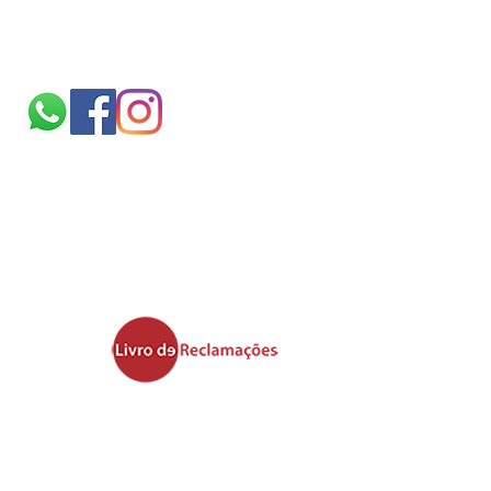
Siga-nos
Sobre
nós
TERMOS E CONDIÇÕES
politica de cookies
Ficheiros validos para
impressão
Área de upload