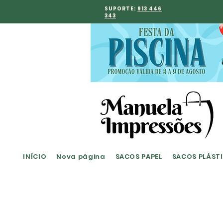
SUPORTE:
913 446
343
INÍCIO
Nova página
SACOS PAPEL
SACOS PLÁST