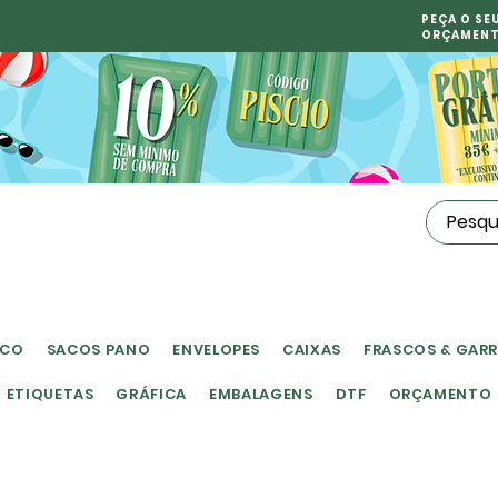
PEÇA O SE
ORÇAMEN
ICO
SACOS PANO
ENVELOPES
CAIXAS
FRASCOS & GAR
ETIQUETAS
GRÁFICA
EMBALAGENS
DTF
ORÇAMENTO