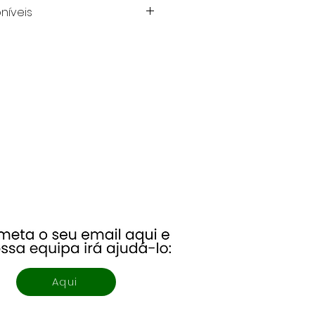
Preço por
Redução*
níveis
Unidade (€)
0,92
0,82
-10,87%
0,74
-19,57%
0,67
-27,17%
0,62
-32,61%
0,58
-36,96%
0,53
-42,39%
0,47
-48,91%
Aqui