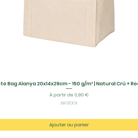
te Bag Alanya 20x14x29cm - 150 g/m² | Natural Crú + R
Prix promotionnel
À partir de
0,80 €
EM STOCK
Ajouter au panier