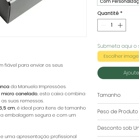
Com Personaliza
Quantité
*
Submeta aqui o 
Escolher imag
fiável para enviar os seus
Ajoute
anca
da Manuela Impressões.
o micro canelado
, esta caixa combina
Tamanho
 as suas remessas.
Este artigo é ap
5,5 cm
, é ideal para itens de tamanho
Peso de Produto
uma embalagem segura e com um
Peso:
76 g
Desconto sob U
e uma apresentação profissional