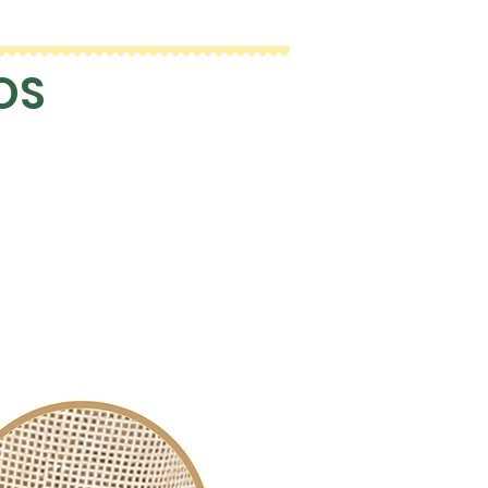
reço é calculada em
 da primeira quantidade (1
OS