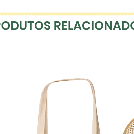
*A redução de p
relação ao preço
Caixa)
RODUTOS RELACIONAD