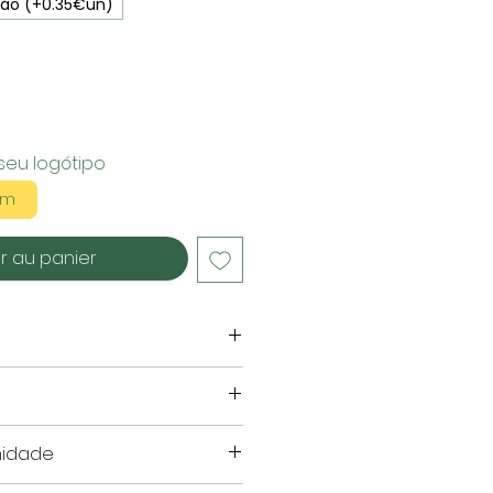
ção (+0.35€un)
seu logótipo
em
r au panier
resentado em centímetros.
nidade