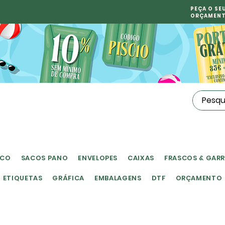
PEÇA O SE
ORÇAMEN
ICO
SACOS PANO
ENVELOPES
CAIXAS
FRASCOS & GAR
ETIQUETAS
GRÁFICA
EMBALAGENS
DTF
ORÇAMENTO