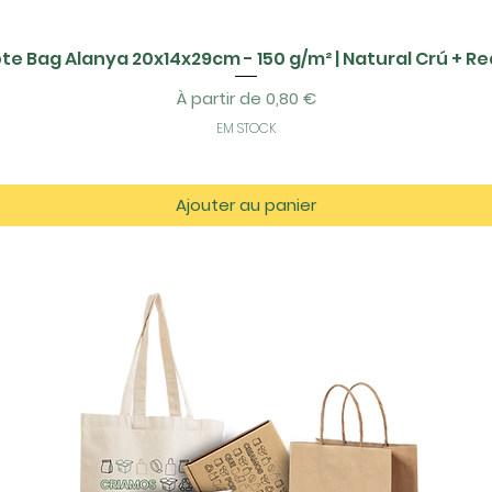
te Bag Alanya 20x14x29cm - 150 g/m² | Natural Crú + R
Prix promotionnel
À partir de
0,80 €
EM STOCK
Ajouter au panier
tos
es.com
azém D