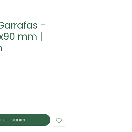
Garrafas -
x90 mm |
m
r au panier