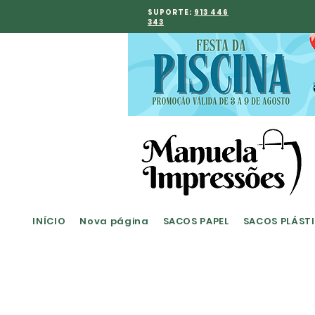
SUPORTE:
913 446
343
INÍCIO
Nova página
SACOS PAPEL
SACOS PLÁST