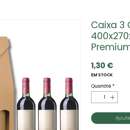
Caixa 3 
400x270
Premiu
Prix
1,30 €
EM STOCK
Quantité
*
Ajoute