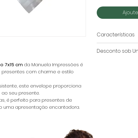
Ajoute
Características
Tamanho:
7x15
Desconto sob U
Cor:
Vermelho
Aba Autocolan
ho 7x15 cm
da Manuela Impressões é
Quantidade
 presentes com charme e estilo
de
Envelopes
sistente, este envelope proporciona
 ao seu presente.
20
 é perfeito para presentes de
o uma apresentação encantadora.
60
100