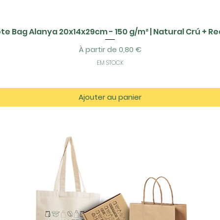
te Bag Alanya 20x14x29cm - 150 g/m² | Natural Crú + R
Prix promotionnel
À partir de
0,80 €
EM STOCK
Ajouter au panier
tos
es.com