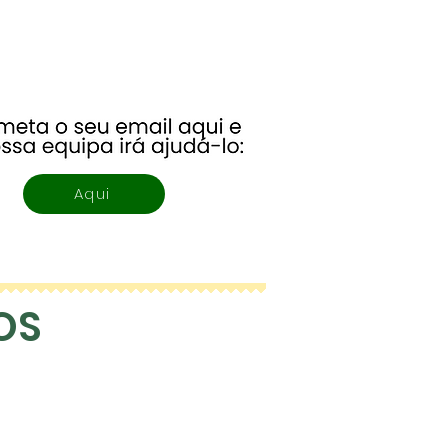
reço é calculada em
o da primeira quantidade
Aqui
OS