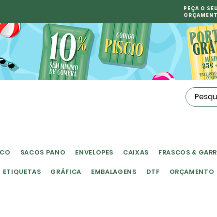
PEÇA O SE
ORÇAMEN
ICO
SACOS PANO
ENVELOPES
CAIXAS
FRASCOS & GAR
ETIQUETAS
GRÁFICA
EMBALAGENS
DTF
ORÇAMENTO