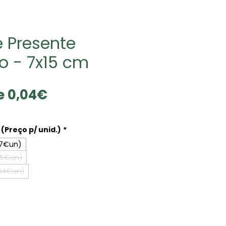
 Presente
o - 7x15 cm
Prix
de
0,04€
promotionnel
(Preço p/ unid.)
*
07€un)
05€un)
.04€un)