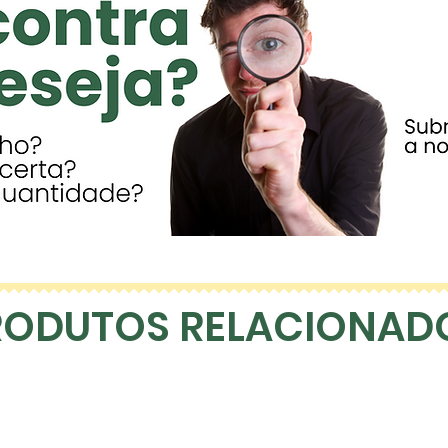
*A redução de p
relação ao preç
(20 Envelopes).
RODUTOS RELACIONAD