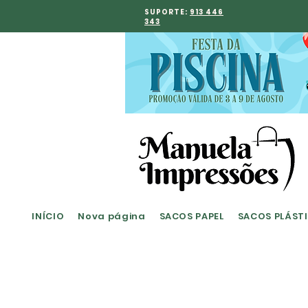
SUPORTE:
913 446
343
INÍCIO
Nova página
SACOS PAPEL
SACOS PLÁST