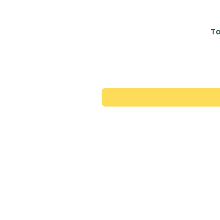
To
Contac
+351 913 446 343
*rede movel nacional
apoio@manuelaimpresso