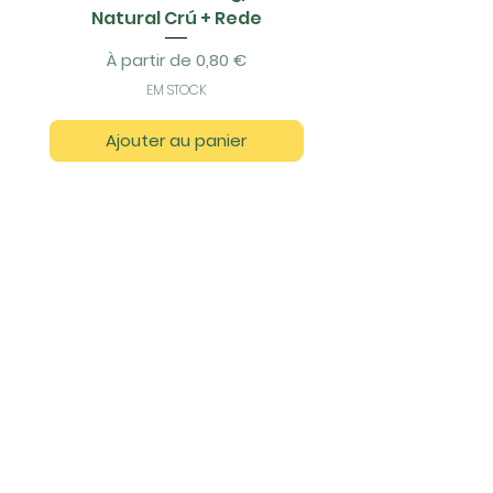
Natural Crú + Rede
Prix promotionnel
À partir de
0,80 €
EM STOCK
Ajouter au panier