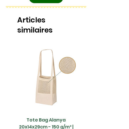
Articles
similaires
Tote Bag Alanya
Saco Papel - 42x1
20x14x29cm - 150 g/m² |