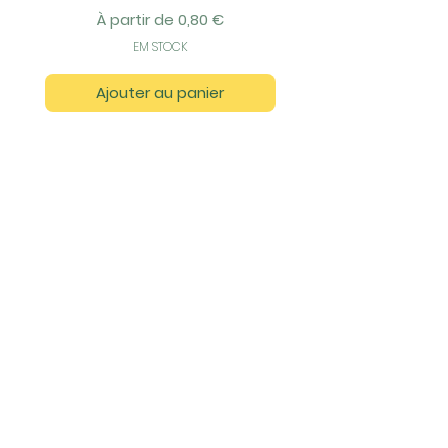
Prix promotionnel
À partir de
0,80 €
EM STOCK
Ajouter au panier