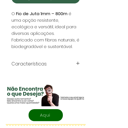
O
Fio de Juta 1mm – 800m
é
uma opção resistente,
ecológica e versátil, ideal para
diversas aplicações.
Fabricado com fibras naturais, é
biodegradável e sustentável.
Características:
Comprimento:
800 metros
Espessura:
1mm
Material:
100% juta natural
Alta resistência e
durabilidade
Textura rústica para
Aqui
acabamentos artesanais