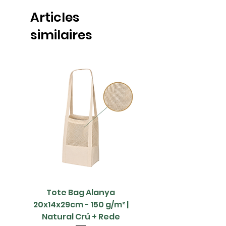
Articles
similaires
Tote Bag Alanya
Saco Papel - 42x1
20x14x29cm - 150 g/m² |
Natural Crú + Rede