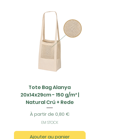
Tote Bag Alanya
Saco Papel - 42x1
20x14x29cm - 150 g/m² |
Natural Crú + Rede
Prix promotionnel
À partir de
0,80 €
EM STOCK
Ajouter au panier