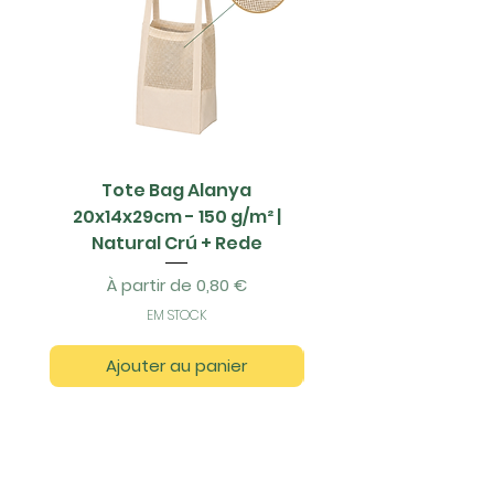
Tote Bag Alanya
Saco Papel - 42x1
20x14x29cm - 150 g/m² |
Natural Crú + Rede
Prix promotionnel
À partir de
0,80 €
EM STOCK
Ajouter au panier