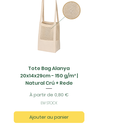
Tote Bag Alanya
Saco Papel - 42x1
20x14x29cm - 150 g/m² |
Natural Crú + Rede
Prix promotionnel
À partir de
0,80 €
EM STOCK
Ajouter au panier