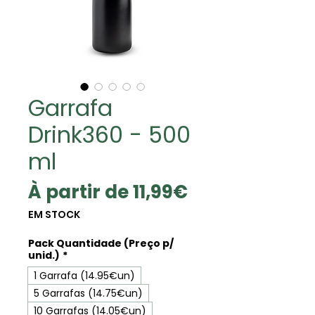
Garrafa
Drink360 - 500
ml
Prix
À partir de
11,99€
promotionne
EM STOCK
Pack Quantidade (Preço p/
unid.)
*
1 Garrafa (14.95€un)
5 Garrafas (14.75€un)
10 Garrafas (14.05€un)