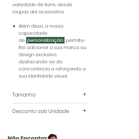
variedade de itens, desde
roupas até acessórios.
Além disso, a nossa
capacidade
de
personalização
permite-
lhe adicionar a sua marca ou
design exclusivo,
destacando-se da
concorrência e reforçando a
sua identidade visual
Tamanho
Este artigo é apresentado em
Desconto sob Unidade
centímetros.
Quantidade
Preço
Redução*
de Sacos
por