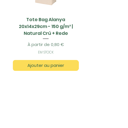
Tote Bag Alanya
Saco Papel - 42x1
20x14x29cm - 150 g/m² |
Natural Crú + Rede
Prix promotionnel
À partir de
0,80 €
EM STOCK
Ajouter au panier