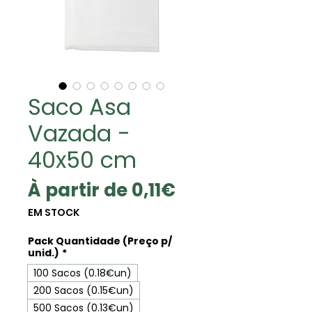
Saco Asa
Vazada -
40x50 cm
Prix
À partir de
0,11€
promotionnel
EM STOCK
Pack Quantidade (Preço p/
unid.)
*
100 Sacos (0.18€un)
200 Sacos (0.15€un)
500 Sacos (0.13€un)