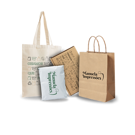
tos
es.com
azém D
* aos preços apresentados no nosso site acresce o IVA em vigor
©2026 por MANUELA IMPRESSÕES - EMBALAGENS