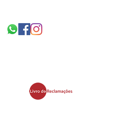
Siga-nos
Sobre
nós
TERMOS E CONDIÇÕES
politica de cookies
Ficheiros validos para
impressão
Área de upload