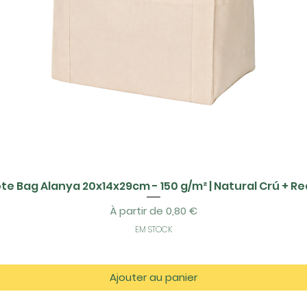
te Bag Alanya 20x14x29cm - 150 g/m² | Natural Crú + R
Prix promotionnel
À partir de
0,80 €
EM STOCK
Ajouter au panier