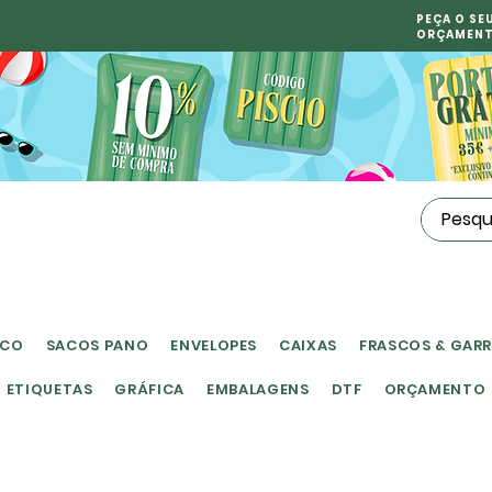
PEÇA O SE
ORÇAMEN
ICO
SACOS PANO
ENVELOPES
CAIXAS
FRASCOS & GAR
ETIQUETAS
GRÁFICA
EMBALAGENS
DTF
ORÇAMENTO