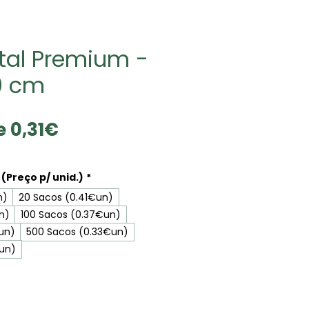
tal Premium -
0 cm
Prix
de
0,31€
promotionnel
(Preço p/ unid.)
*
n)
20 Sacos (0.41€un)
n)
100 Sacos (0.37€un)
un)
500 Sacos (0.33€un)
€un)