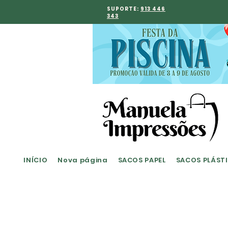
SUPORTE:
913 446
343
INÍCIO
Nova página
SACOS PAPEL
SACOS PLÁST