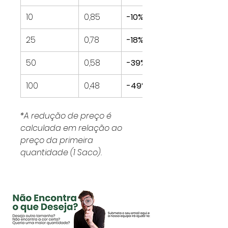
10
0,85
-10%
25
0,78
-18%
50
0,58
-39%
100
0,48
-49%
*A redução de preço é
calculada em relação ao
preço da primeira
quantidade (1 Saco).