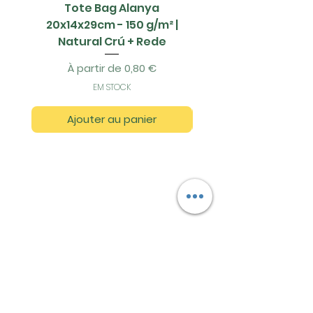
Tote Bag Alanya
Saco Papel - 42x1
20x14x29cm - 150 g/m² |
Natural Crú + Rede
Prix original
Prix promotionnel
À partir de
0,80 €
EM STOCK
Ajouter au panier