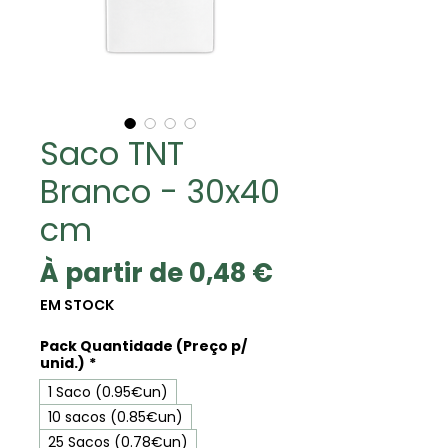
Saco TNT
Branco - 30x40
cm
Prix
À partir de
0,48 €
promotionne
EM STOCK
Pack Quantidade (Preço p/
unid.)
*
1 Saco (0.95€un)
10 sacos (0.85€un)
25 Sacos (0.78€un)