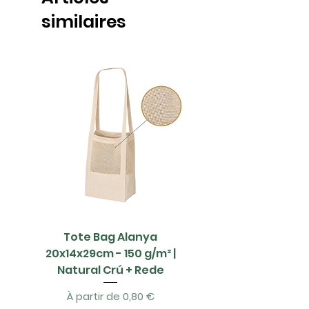
similaires
Tote Bag Alanya
Saco Papel - 42x1
20x14x29cm - 150 g/m² |
Natural Crú + Rede
Prix promotionnel
À partir de
0,80 €