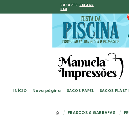
SUPORTE:
913 446
343
INÍCIO
Nova página
SACOS PAPEL
SACOS PLÁST
/
FRASCOS & GARRAFAS
/
F