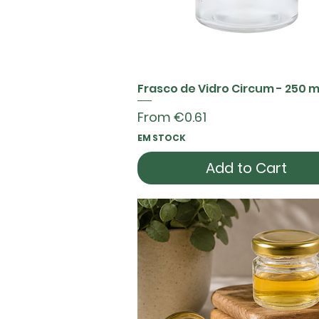
Frasco de Vidro Circum - 250 m
Quick View
Sale Price
From
€0.61
EM STOCK
Add to Cart