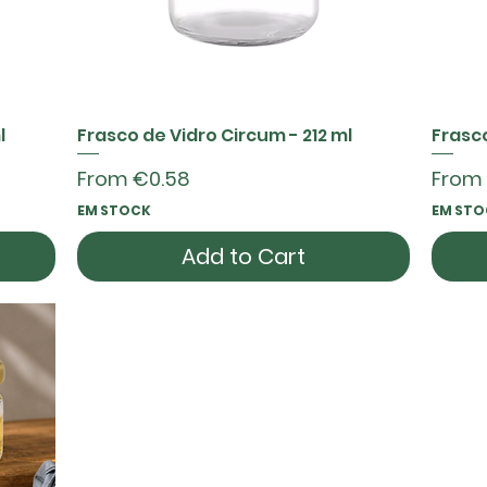
l
Frasco de Vidro Circum - 212 ml
Frasco
Quick View
Sale Price
Sale P
From
€0.58
From
EM STOCK
EM STO
Add to Cart