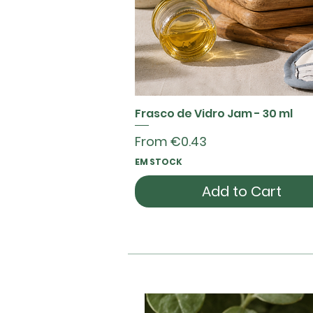
Frasco de Vidro Jam - 30 ml
Quick View
Sale Price
From
€0.43
EM STOCK
Add to Cart