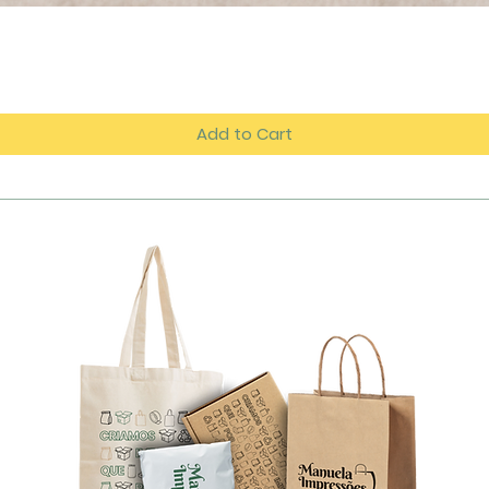
Add to Cart
tos
es.com
azém D