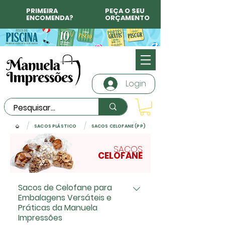
PRIMEIRA
PEÇA O SEU
ENCOMENDA?
ORÇAMENTO
Login
/
/
SACOS PLÁSTICO
SACOS CELOFANE (PP)
SACOS
CELOFANE
Sacos de Celofane para
Embalagens Versáteis e
Práticas da Manuela
Impressões