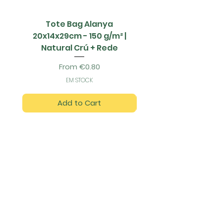
Tote Bag Alanya
Saco Papel - 42x1
20x14x29cm - 150 g/m² |
Natural Crú + Rede
Sale Price
From
€0.80
EM STOCK
Add to Cart