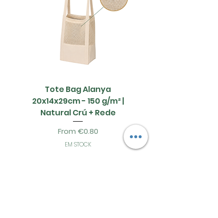
Tote Bag Alanya
Saco Papel - 42x1
20x14x29cm - 150 g/m² |
Natural Crú + Rede
Sale Price
From
€0.80
EM STOCK
Add to Cart