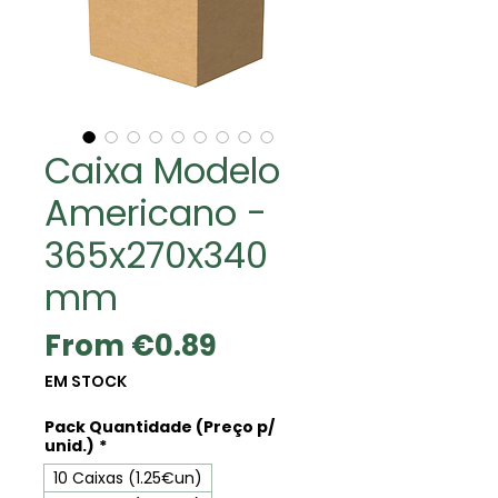
Caixa Modelo
Americano -
365x270x340
mm
Sale
From
€0.89
Price
EM STOCK
Pack Quantidade (Preço p/
unid.)
*
10 Caixas (1.25€un)