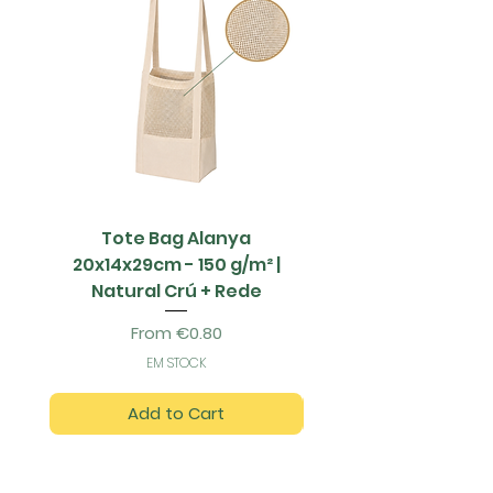
Tote Bag Alanya
Saco Papel - 42x1
20x14x29cm - 150 g/m² |
Natural Crú + Rede
Sale Price
From
€0.80
EM STOCK
Add to Cart