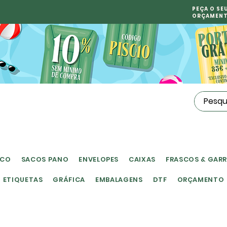
PEÇA O SE
ORÇAMEN
ICO
SACOS PANO
ENVELOPES
CAIXAS
FRASCOS & GAR
ETIQUETAS
GRÁFICA
EMBALAGENS
DTF
ORÇAMENTO