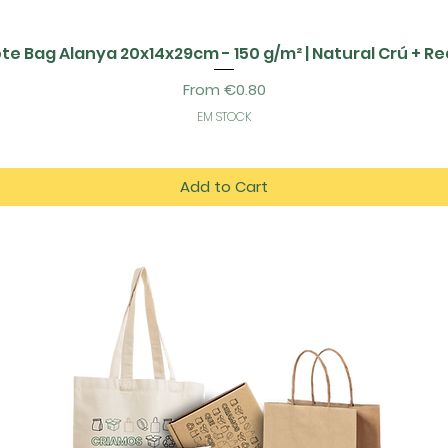
te Bag Alanya 20x14x29cm - 150 g/m² | Natural Crú + R
Sale Price
From
€0.80
EM STOCK
Add to Cart
tos
es.com
azém D