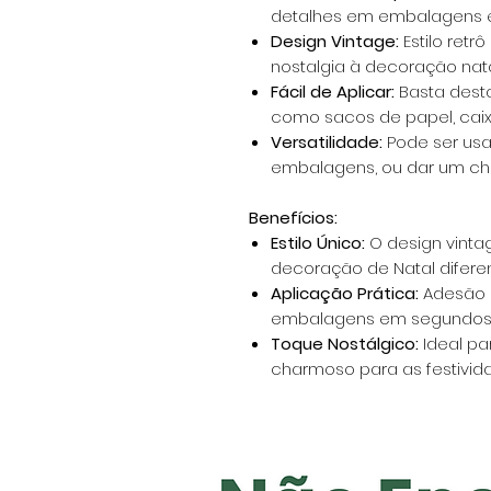
detalhes em embalagens e
Design Vintage:
Estilo retr
nostalgia à decoração nata
Fácil de Aplicar:
Basta desta
como sacos de papel, caix
Versatilidade:
Pode ser usa
embalagens, ou dar um cha
Benefícios:
Estilo Único:
O design vinta
decoração de Natal diferen
Aplicação Prática:
Adesão r
embalagens em segundos
Toque Nostálgico:
Ideal pa
charmoso para as festivid