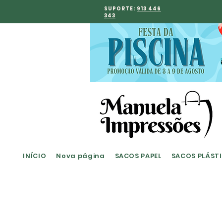
SUPORTE:
913 446
343
INÍCIO
Nova página
SACOS PAPEL
SACOS PLÁST