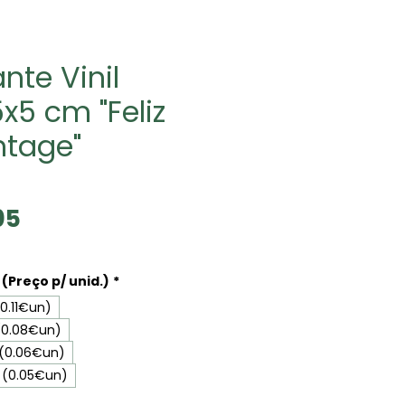
nte Vinil
5x5 cm "Feliz
ntage"
Sale
05
Price
(Preço p/ unid.)
*
0.11€un)
(0.08€un)
 (0.06€un)
 (0.05€un)