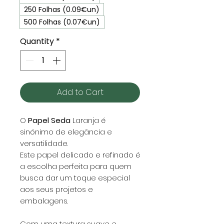
250 Folhas (0.09€un)
500 Folhas (0.07€un)
Quantity
*
Add to Cart
O
Papel Seda
Laranja
é
sinónimo de elegância e
versatilidade.
Este papel delicado e refinado é
a escolha perfeita para quem
busca dar um toque especial
aos seus projetos e
embalagens.
Com uma textura suave e