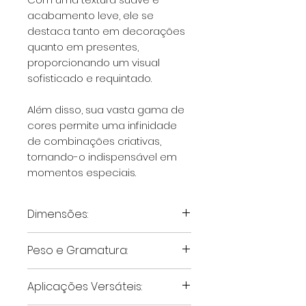
acabamento leve, ele se
destaca tanto em decorações
quanto em presentes,
proporcionando um visual
sofisticado e requintado.
Além disso, sua vasta gama de
cores permite uma infinidade
de combinações criativas,
tornando-o indispensável em
momentos especiais.
Dimensões:
O Papel Seda possui
50 cm de
Peso e Gramatura:
largura e 75 cm de
comprimento
, oferecendo o
Com gramatura de
18 g/m²
,
Aplicações Versáteis:
tamanho ideal para diversas
este papel oferece uma
finalidades, como embrulhos,