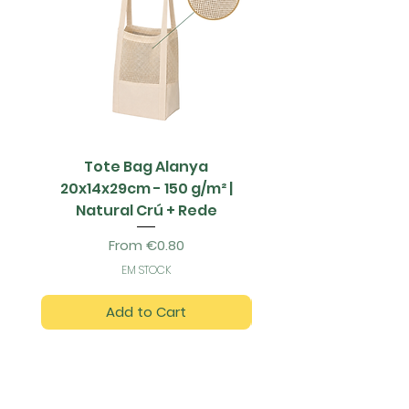
Tote Bag Alanya
Saco Papel - 42x1
20x14x29cm - 150 g/m² |
Natural Crú + Rede
Sale Price
From
€0.80
EM STOCK
Add to Cart