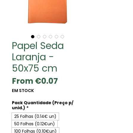
Papel Seda
Laranja -
50x75 cm
Sale
From
€0.07
Price
EM STOCK
Pack Quantidade (Preço p/
unid.)
*
25 Folhas (0.14€ un)
50 Folhas (0.12€un)
100 Folhas (0.10€un)