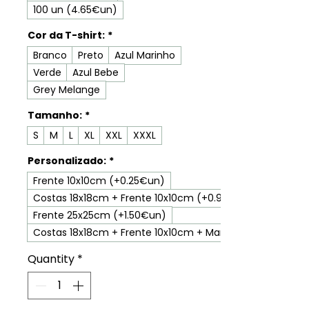
100 un (4.65€un)
Cor da T-shirt:
*
Branco
Preto
Azul Marinho
Verde
Azul Bebe
Grey Melange
Tamanho:
*
S
M
L
XL
XXL
XXXL
Personalizado:
*
Frente 10x10cm (+0.25€un)
Costas 18x18cm + Frente 10x10cm (+0.95€un)
Frente 25x25cm (+1.50€un)
Costas 18x18cm + Frente 10x10cm + Manga 7x7cm (+1.
Quantity
*