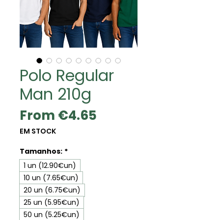
Polo Regular
Man 210g
Sale
From
€4.65
Price
EM STOCK
Tamanhos:
*
1 un (12.90€un)
10 un (7.65€un)
20 un (6.75€un)
25 un (5.95€un)
50 un (5.25€un)