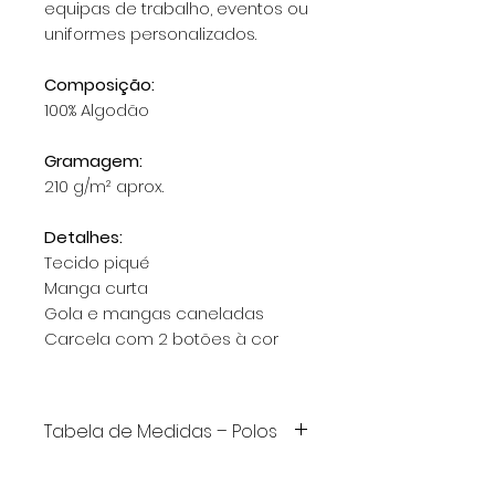
equipas de trabalho, eventos ou
uniformes personalizados.
Composição:
100% Algodão
Gramagem:
210 g/m² aprox.
Detalhes:
Tecido piqué
Manga curta
Gola e mangas caneladas
Carcela com 2 botões à cor
Tabela de Medidas – Polos
Tamanho
S
M
L
XL