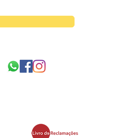
Siga-nos
Sobre
nós
TERMOS E CONDIÇÕES
politica de cookies
Ficheiros validos para
impressão
Área de upload