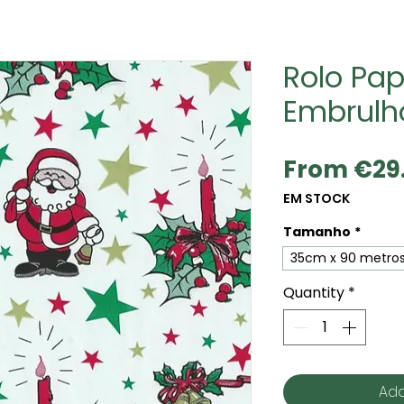
Rolo Pap
Embrulho
From
€29
EM STOCK
Tamanho
*
35cm x 90 metro
Quantity
*
Add