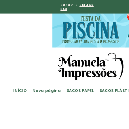
SUPORTE:
913 446
343
INÍCIO
Nova página
SACOS PAPEL
SACOS PLÁST