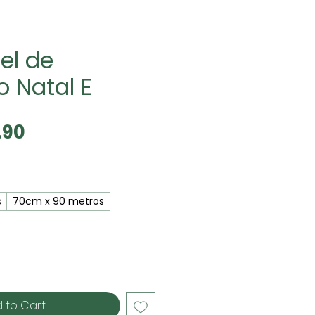
el de
 Natal E
Sale
.90
Price
s
70cm x 90 metros
 to Cart