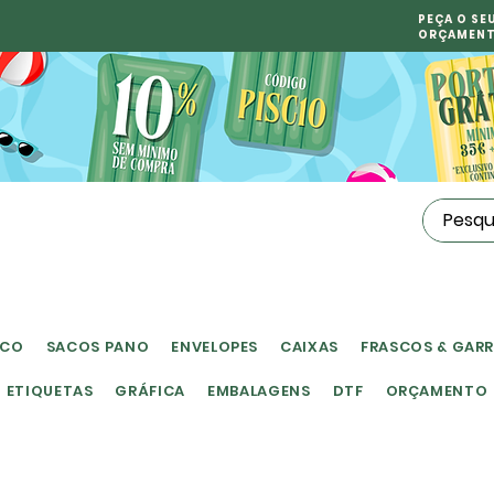
PEÇA O SE
ORÇAMEN
ICO
SACOS PANO
ENVELOPES
CAIXAS
FRASCOS & GAR
ETIQUETAS
GRÁFICA
EMBALAGENS
DTF
ORÇAMENTO