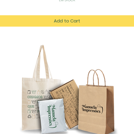
Add to Cart
tos
es.com
azém D