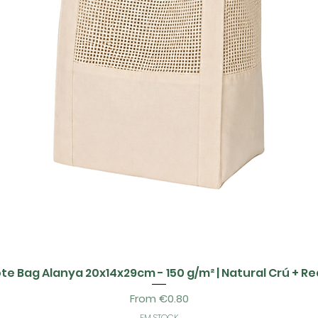
te Bag Alanya 20x14x29cm - 150 g/m² | Natural Crú + R
Sale Price
From
€0.80
EM STOCK